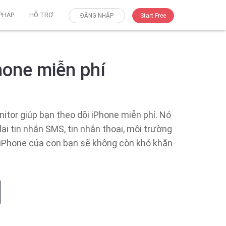
 PHÁP
HỖ TRỢ
ĐĂNG NHẬP
Start Free
hone miễn phí
itor giúp bạn theo dõi iPhone miễn phí. Nó
ại tin nhắn SMS, tin nhắn thoại, môi trường
g iPhone của con bạn sẽ không còn khó khăn