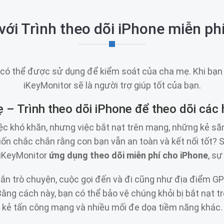
 với Trình theo dõi iPhone miễn ph
có thể được sử dụng để kiểm soát của cha mẹ. Khi bạn c
iKeyMonitor sẽ là người trợ giúp tốt của bạn.
 – Trình theo dõi iPhone để theo dõi các
ệc khó khăn, nhưng việc bắt nạt trên mạng, những kẻ să
n chắc chắn rằng con bạn vẫn an toàn và kết nối tốt? 
i iKeyMonitor
ứng dụng theo dõi miễn phí cho iPhone
, s
nhắn trò chuyện, cuộc gọi đến và đi cũng như địa điểm 
ng cách này, bạn có thể bảo vệ chúng khỏi bị bắt nạt t
kẻ tấn công mạng và nhiều mối đe dọa tiềm năng khác.