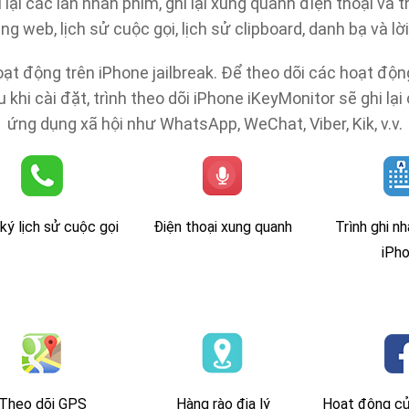
 lại các lần nhấn phím, ghi lại xung quanh điện thoại và th
ng web, lịch sử cuộc gọi, lịch sử clipboard, danh bạ và lờ
ạt động trên iPhone jailbreak. Để theo dõi các hoạt độn
khi cài đặt, trình theo dõi iPhone iKeyMonitor sẽ ghi lại
ứng dụng xã hội như WhatsApp, WeChat, Viber, Kik, v.v.
ký lịch sử cuộc gọi
Điện thoại xung quanh
Trình ghi n
iPh
Theo dõi GPS
Hàng rào địa lý
Hoạt động c