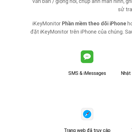
văn bản / giọng nói, chụp ảnh màn hình, ghi
sử tra
iKeyMonitor
Phần mềm theo dõi iPhone
ho
đặt iKeyMonitor trên iPhone của chúng. Sau 
SMS & iMessages
Nhật 
Trang web đã truy cập