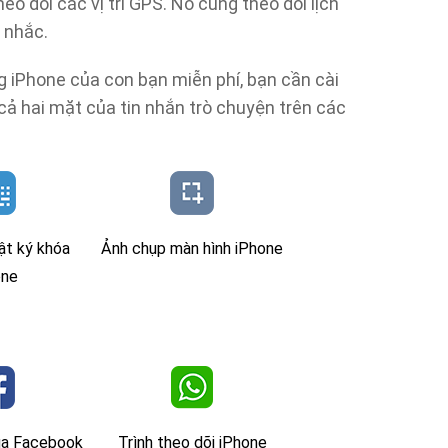
eo dõi các vị trí GPS. Nó cũng theo dõi lịch
i nhắc.
g iPhone của con bạn miễn phí, bạn cần cài
 cả hai mặt của tin nhắn trò chuyện trên các
hật ký khóa
Ảnh chụp màn hình iPhone
one
ủa Facebook
Trình theo dõi iPhone