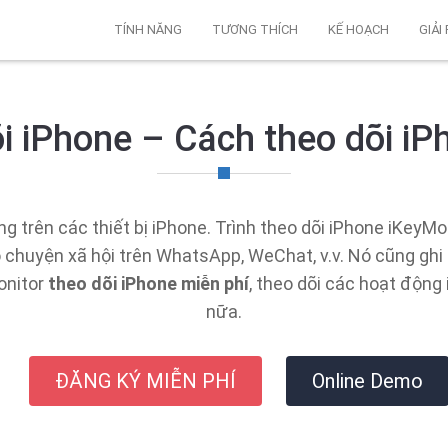
TÍNH NĂNG
TƯƠNG THÍCH
KẾ HOẠCH
GIẢI
õi iPhone – Cách theo dõi iP
 trên các thiết bị iPhone. Trình theo dõi iPhone iKeyMon
ò chuyện xã hội trên WhatsApp, WeChat, v.v. Nó cũng ghi l
onitor
theo dõi iPhone miễn phí
, theo dõi các hoạt độn
nữa.
ĐĂNG KÝ MIỄN PHÍ
Online Demo