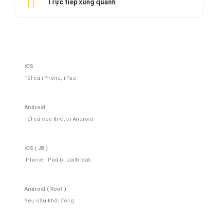
Trực tiếp xung quanh
iOS
Tất cả iPhone, iPad
Android
Tất cả các thiết bị Android
iOS ( JB )
iPhone, iPad bị Jailbreak
Android ( Root )
Yêu cầu khởi động