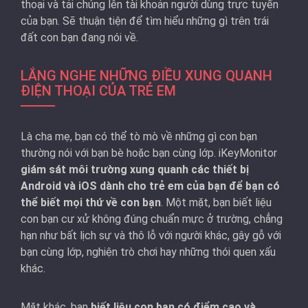
thoại và tải chúng lên tài khoản người dùng trực tuyến
của bạn. Sẽ thuận tiện để tìm hiểu những gì trên trái
đất con bạn đang nói về.
LẮNG NGHE NHỮNG ĐIỀU XUNG QUANH
ĐIỆN THOẠI CỦA TRẺ EM
Là cha mẹ, bạn có thể tò mò về những gì con bạn
thường nói với bạn bè hoặc bạn cùng lớp. iKeyMonitor
giám sát môi trường xung quanh các thiết bị
Android và iOS dành cho trẻ em của bạn để bạn có
thể biết mọi thứ về con bạn
. Một mặt, bạn biết liệu
con bạn cư xử không đúng chuẩn mực ở trường, chẳng
hạn như bất lịch sự và thô lỗ với người khác, gây gỗ với
bạn cùng lớp, nghiện trò chơi hay những thói quen xấu
khác.
Mặt khác, bạn
biết liệu con bạn có điểm cao và