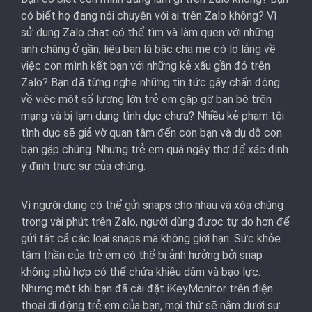
có biết họ đang nói chuyện với ai trên Zalo không? Vì
sử dụng Zalo chat có thể tìm và làm quen với những
anh chàng ở gần, liệu bạn là bậc cha mẹ có lo lắng về
việc con mình kết bạn với những kẻ xấu gần đó trên
Zalo? Bạn đã từng nghe những tin tức gây chấn động
về việc một số lượng lớn trẻ em gặp gỡ bạn bè trên
mạng và bị lạm dụng tình dục chưa? Nhiều kẻ phạm tội
tình dục sẽ giả vờ quan tâm đến con bạn và dụ dỗ con
bạn gặp chúng. Nhưng trẻ em quá ngây thơ để xác định
ý định thực sự của chúng.
Vì người dùng có thể gửi snaps cho nhau và xóa chúng
trong vài phút trên Zalo, người dùng được tự do hơn để
gửi tất cả các loại snaps mà không giới hạn. Sức khỏe
tâm thần của trẻ em có thể bị ảnh hưởng bởi snap
không phù hợp có thể chứa khiêu dâm và bạo lực.
Nhưng một khi bạn đã cài đặt iKeyMonitor trên điện
thoại di động trẻ em của bạn, mọi thứ sẽ nằm dưới sự