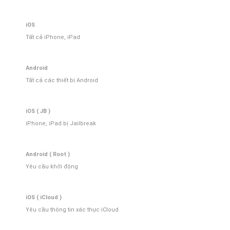
iOS
Tất cả iPhone, iPad
Android
Tất cả các thiết bị Android
iOS ( JB )
iPhone, iPad bị Jailbreak
Android ( Root )
Yêu cầu khởi động
iOS ( iCloud )
Yêu cầu thông tin xác thực iCloud