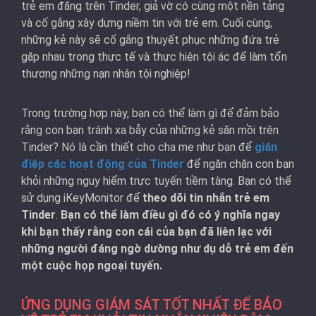
trẻ em đăng trên Tinder, giả vờ có cùng một nền tảng
và cố gắng xây dựng niềm tin với trẻ em. Cuối cùng,
những kẻ này sẽ cố gắng thuyết phục những đứa trẻ
gặp nhau trong thực tế và thực hiện tội ác để làm tổn
thương những nạn nhân tội nghiệp!
Trong trường hợp này, bạn có thể làm gì để đảm bảo
rằng con bạn tránh xa bẫy của những kẻ săn mồi trên
Tinder? Nó là cần thiết cho cha mẹ như bạn để
gián
điệp các hoạt động của Tinder
để ngăn chặn con bạn
khỏi những nguy hiểm trực tuyến tiềm tàng. Bạn có thể
sử dụng iKeyMonitor để
theo dõi tin nhắn trẻ em
Tinder
.
Bạn có thể làm điều gì đó có ý nghĩa ngay
khi bạn thấy rằng con cái của bạn đã liên lạc với
những người đáng ngờ dường như dụ dỗ trẻ em đến
một cuộc họp ngoại tuyến.
ỨNG DỤNG GIÁM SÁT TỐT NHẤT ĐỂ BẢO