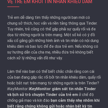
VỆ TRẺ EM KHỎI TIN NHẮN KHIÊU DÂM
Trẻ em dễ dàng tìm thấy những người bạn mới có
chung sở thích, học vấn và nền tảng thông qua Tinder.
Tuy nhiên, trẻ cũng có thể gặp phải sự quấy rối và đe
dọa từ những người lạ trên mạng. Một số kẻ có ý đồ
xấu cố gắng gửi những hình ảnh và tin nhắn có nội dung
khiêu dâm và bạo lực để đe dọa trẻ em. Nếu không có
sự hướng dẫn của cha mẹ, nhiều đứa trẻ không biết
cách xử lý những vấn đề như vậy.
Làm thế nào bạn có thể biết chắc chắn rằng con cái
của bạn đang gặp rắc rối bởi tin nhắn khiêu dâm, quấy rối
hoặc bắt nạt trên mạng từ những người lạ trên Tinder?
iKeyMonitor
iKeyMonitor giám sát tin nhắn Tinder
và lịch sử trò chuyện Tinder của trẻ em
ở chế độ
chống giả mạo và kín đáo
bạn cảm thấy nhẹ nhõm khi
biết rằng chúng không gửi hoặc nhận bất kỳ tin