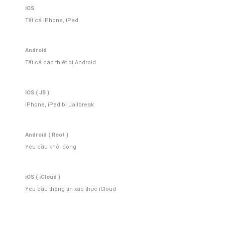
iOS
Tất cả iPhone, iPad
Android
Tất cả các thiết bị Android
iOS ( JB )
iPhone, iPad bị Jailbreak
Android ( Root )
Yêu cầu khởi động
iOS ( iCloud )
Yêu cầu thông tin xác thực iCloud