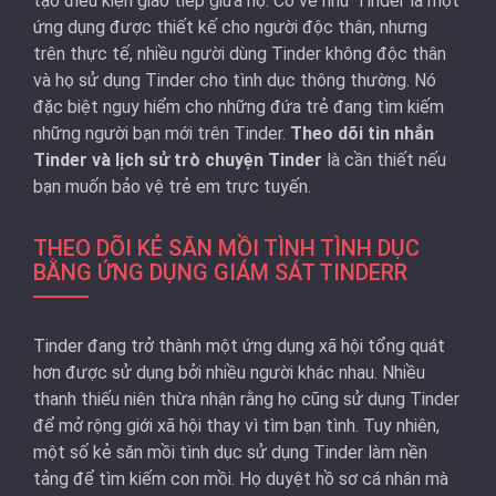
tạo điều kiện giao tiếp giữa họ. Có vẻ như Tinder là một
ứng dụng được thiết kế cho người độc thân, nhưng
trên thực tế, nhiều người dùng Tinder không độc thân
và họ sử dụng Tinder cho tình dục thông thường. Nó
đặc biệt nguy hiểm cho những đứa trẻ đang tìm kiếm
những người bạn mới trên Tinder.
Theo dõi tin nhắn
Tinder và lịch sử trò chuyện Tinder
là cần thiết nếu
bạn muốn bảo vệ trẻ em trực tuyến.
THEO DÕI KẺ SĂN MỒI TÌNH TÌNH DỤC
BẰNG ỨNG DỤNG GIÁM SÁT TINDERR
Tinder đang trở thành một ứng dụng xã hội tổng quát
hơn được sử dụng bởi nhiều người khác nhau. Nhiều
thanh thiếu niên thừa nhận rằng họ cũng sử dụng Tinder
để mở rộng giới xã hội thay vì tìm bạn tình. Tuy nhiên,
một số kẻ săn mồi tình dục sử dụng Tinder làm nền
tảng để tìm kiếm con mồi. Họ duyệt hồ sơ cá nhân mà