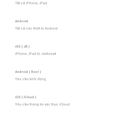
Tất cả iPhone, iPad
Android
Tất cả các thiết bị Android
iOS ( JB )
iPhone, iPad bị Jailbreak
Android ( Root )
Yêu cầu khởi động
iOS ( iCloud )
Yêu cầu thông tin xác thực iCloud